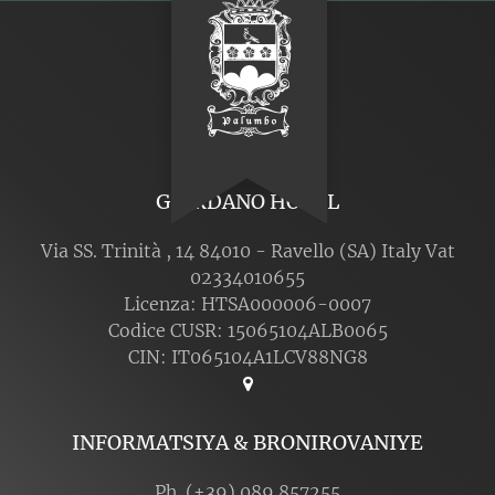
GIORDANO HOTEL
Via SS. Trinità , 14 84010 - Ravello (SA) Italy Vat
02334010655
Licenza: HTSA000006-0007
Codice CUSR: 15065104ALB0065
CIN: IT065104A1LCV88NG8
INFORMATSIYA & BRONIROVANIYE
Ph. (+39) 089 857255