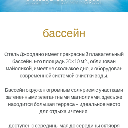
CLOSE TO THE SWIMMING POOL
CLOSE TO THE SWIMMING POOL
CLOSE TO THE SWIMMING POOL
бассейн
Отель Джордано имеет прекрасный плавательный
бассейн. Его площадь 20×10 м2., облицован
майоликой, имеет не скользкое дно, и оборудован
современной системой очистки воды.
Бассейн окружен огромным солярием с участками
затененными элегантными магнолиями, здесь же
находится большая терраса – идеальное место
для отдыха и чтения.
доступен с середины мая до середины октября