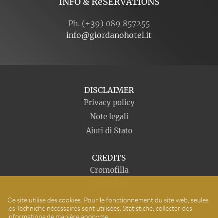
INFO & RéSERVATIONS
Ph. (+39) 089 857255
info@giordanohotel.it
DISCLAIMER
Privacy policy
Note legali
Aiuti di Stato
CREDITS
Cromofilla
INSIDER
Ce site utilise des cookies. Pour le fonctionnement du site web, seules
les Techniche nécessaires sont utilisées. Statistiche, collecter des
SUIVEZ-NOUS SUR
informations de manière anonyme.